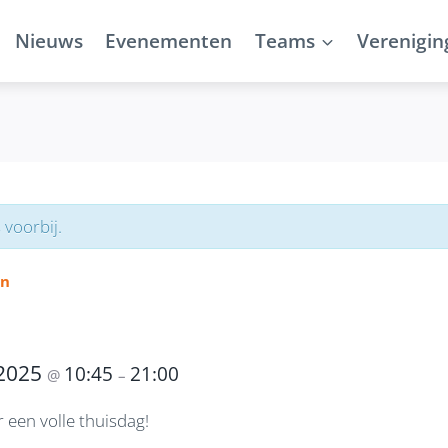
Nieuws
Evenementen
Teams
Verenigin
 voorbij.
en
2025
10:45
21:00
@
–
r een volle thuisdag!