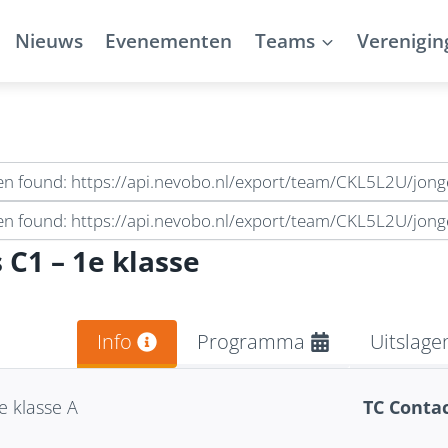
Nieuws
Evenementen
Teams
Verenigin
een found: https://api.nevobo.nl/export/team/CKL5L2U/jon
en found: https://api.nevobo.nl/export/team/CKL5L2U/jonge
 C1 – 1e klasse
Info
Programma
Uitslage
e klasse A
TC Conta