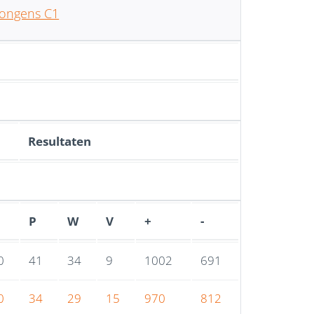
Jongens C1
Resultaten
P
W
V
+
-
0
41
34
9
1002
691
0
34
29
15
970
812