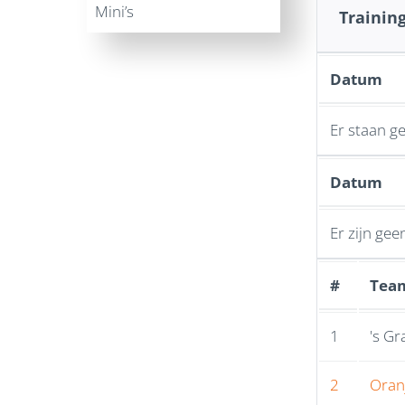
Mini’s
Trainin
Datum
Er staan g
Datum
Er zijn gee
#
Tea
1
's G
2
Oran