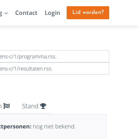
g
Contact
Login
Lid worden?
gens-c/1/programma.rss.
ns-c/1/resultaten.rss.
n
Stand
ctpersonen:
nog niet bekend.