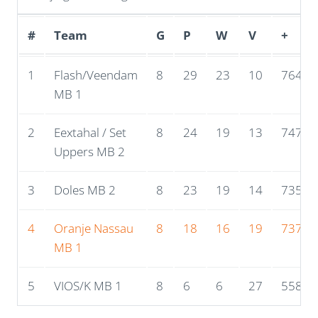
#
Team
G
P
W
V
+
1
Flash/Veendam
8
29
23
10
764
MB 1
2
Eextahal / Set
8
24
19
13
747
Uppers MB 2
3
Doles MB 2
8
23
19
14
735
4
Oranje Nassau
8
18
16
19
737
MB 1
5
VIOS/K MB 1
8
6
6
27
558