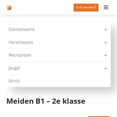
Doorgaan
Lid worden?
naar
inhoud
Damesteams
Herenteams
Recreanten
Jeugd
Mini’s
Meiden B1 – 2e klasse