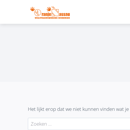
Doorgaan
naar
inhoud
Het lijkt erop dat we niet kunnen vinden wat j
Zoeken
naar: