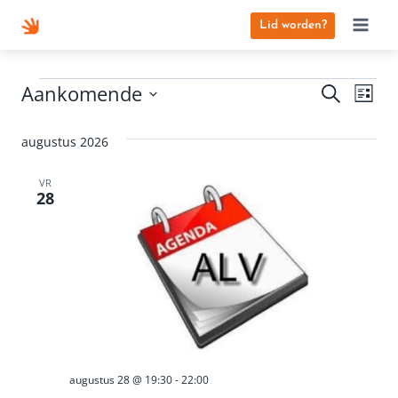
Doorgaan
Lid worden?
naar
inhoud
Evenementen
Aankomende
Ev
Evene
Zoeken
Lijst
Selecteer
we
Zoeke
een
augustus 2026
nav
en
datum.
VR
28
weerg
naviga
augustus 28 @ 19:30
-
22:00