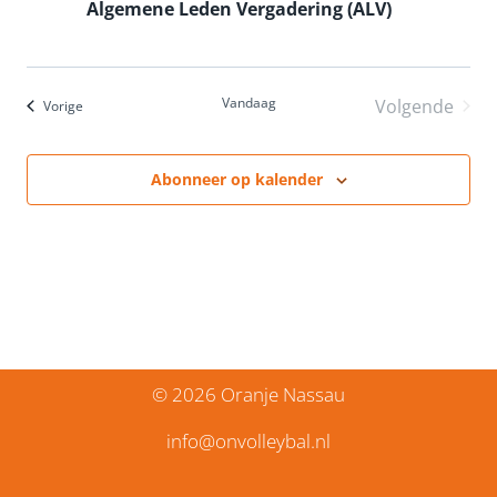
Algemene Leden Vergadering (ALV)
Vandaag
Volgende
Evenementen
Vorige
Eveneme
Abonneer op kalender
© 2026 Oranje Nassau
info@onvolleybal.nl